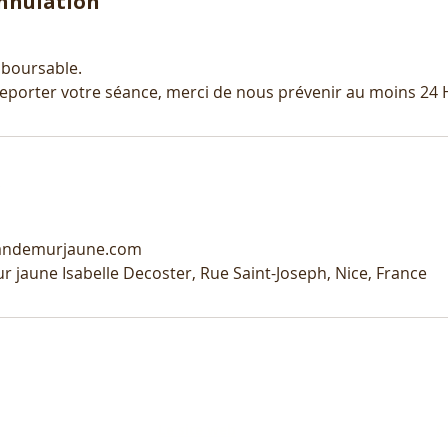
annulation
boursable.
eporter votre séance, merci de nous prévenir au moins 24 H
s
pandemurjaune.com
r jaune Isabelle Decoster, Rue Saint-Joseph, Nice, France
Le site web
R