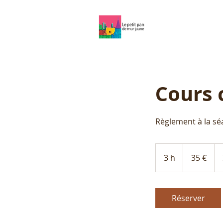
Cours 
35
euros
3 h
3
35 €
h
Réserver