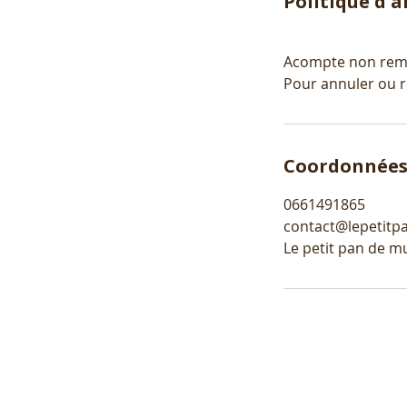
Politique d'
Acompte non rem
Pour annuler ou r
Coordonnée
0661491865
contact@lepetit
Le petit pan de mu
Le Petit Pan de Mur Jaune