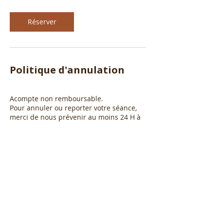
Réserver
Politique d'annulation
Acompte non remboursable.
Pour annuler ou reporter votre séance,
merci de nous prévenir au moins 24 H à
l'avance.
Coordonnées
0661491865
contact@lepetitpandemurjaune.com
Le petit pan de mur jaune Isabelle
Decoster, Rue Saint-Joseph, Nice, France